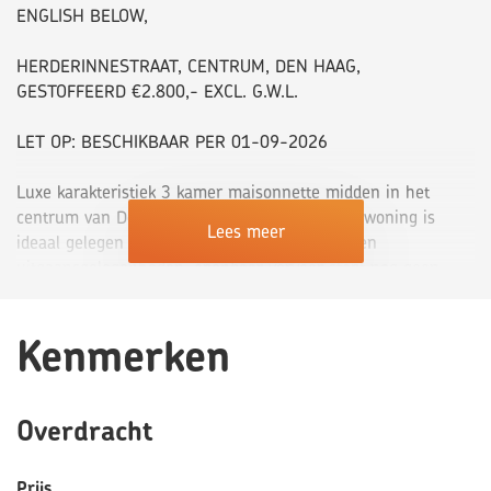
ENGLISH BELOW,
HERDERINNESTRAAT, CENTRUM, DEN HAAG,
GESTOFFEERD €2.800,- EXCL. G.W.L.
LET OP: BESCHIKBAAR PER 01-09-2026
Luxe karakteristiek 3 kamer maisonnette midden in het
centrum van Den Haag, met 2 badkamers. De woning is
Lees meer
ideaal gelegen op loopafstand van de winkels en
uitgaansgelegenheden, openbaar vervoer stopt nog geen
straat verderop.
Kenmerken
Indeling:
Entree op straatniveau. Toegang appartement, hal met
toegang tot de hal kast.
Zeer ruime en lichte woonkamer aan de voorzijde voorzien
Overdracht
van dubbel glas. Aan de achterzijde bevindt zich de moderne
open keuken voorzien van inbouwapparatuur zoals
Prijs