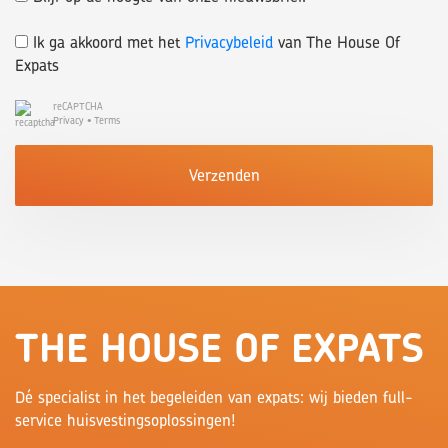
Ik ga akkoord met het
Privacybeleid
van The House Of
Expats
reCAPTCHA
Privacy
•
Terms
Verzenden
THE HOUSE OF EXPATS
Dé specialist in het begeleiden van expats: wij bieden full-
service huisvestingsoplossingen!