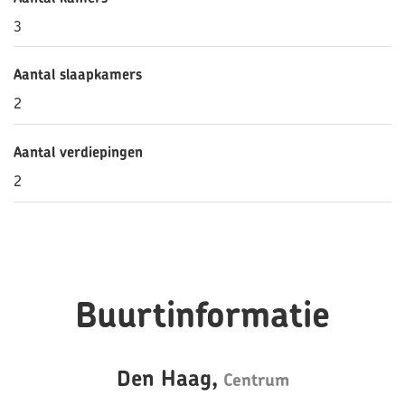
- Suitable for a working person or couple
3
- Security deposit 2x basic rent
Aantal slaapkamers
2
Aantal verdiepingen
2
Buurtinformatie
Den Haag,
Centrum