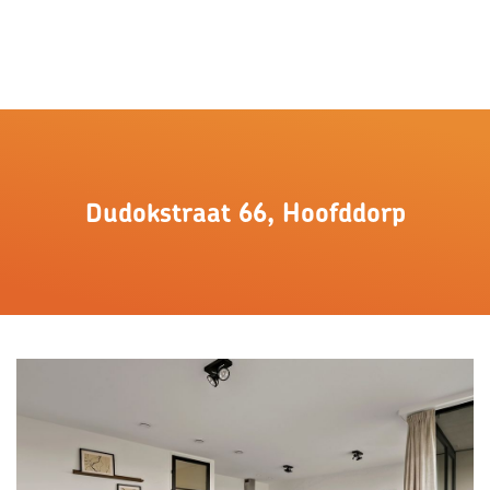
Dudokstraat 66, Hoofddorp