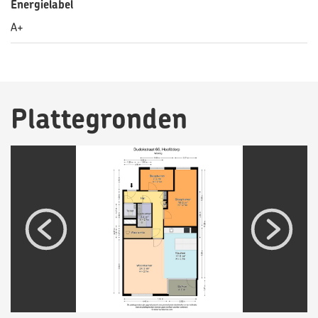
Energielabel
A+
Plattegronden
ge
v