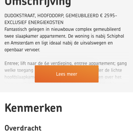
Omschrijving
DUDOKSTRAAT, HOOFDDORP, GEMEUBILEERD € 2595-
EXCLUSIEF ENERGIEKOSTEN
Fantastisch gelegen in nieuwbouw complex gemeubileerd
twee slaapkamer appartement. De woning is nabij Schiphol
en Amsterdam en ligt ideaal nabij de uitvalswegen en
openbaar vervoer.
Entree; lift naar de 6e verdieping, entree appartement; gang
welke toegang bied tot alle vetrekken, waaronder de lichte
Lees meer
hoofdslaapkamer en gastenkamer welke uitkijken over het
binnen gelegen park; aparte ruimte voor de wasmachine en
droger; badkamer v.v. douche, wastafel en handdoek radiator;
apart toilet; ruime woonkamer met aansluitend balkon en
Kenmerken
open keuken; keuken is voorzien van inductie kookplaat,
magnetron/oven, Quooker, vaatwasser, koelkast, vriezer en
een seperaat wijnklimaatkast in het schiereiland.
Overdracht
Bijzonderheden: